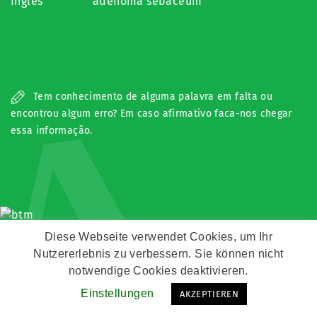
Inglês
adenoma sebaceum
A
Tem conhecimento de alguma palavra em falta ou
encontrou algum erro? Em caso afirmativo faca-nos chegar
essa informação.
Diese Webseite verwendet Cookies, um Ihr
Copyright © Zeitz Franko Zeitz
Nutzererlebnis zu verbessern. Sie können nicht
Kontakt
notwendige Cookies deaktivieren.
Impressum
Datenschutz
Einstellungen
AKZEPTIEREN