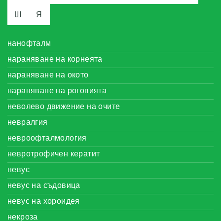
Ш
Я
нанофталм
нараняване на корнеята
нараняване на окото
нараняване на роговията
неволево движение на очите
невралгия
невроофталмология
невротрофичен кератит
невус
невус на съдовица
невус на хороидея
некроза