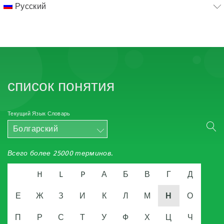
Русский
список понятия
Текущий Язык Словарь
Болгарский
Всего более 25000 терминов.
H
L
P
А
Б
В
Г
Д
Е
Ж
З
И
К
Л
М
Н
О
П
Р
С
Т
У
Ф
Х
Ц
Ч