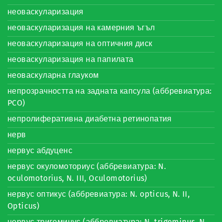
неоваскуларизация
неоваскуларизация на камерния ъгъл
неоваскуларизация на оптичния диск
неоваскуларизация на папилата
неоваскуларна глауком
непрозрачността на задната капсула (аббревиатура:
PCO)
непролиферативна диабетна ретинопатия
нерв
нервус абдуценс
нервус окуломоториус (аббревиатура: N.
oculomotorius, N. III, Oculomotorius)
нервус оптикус (аббревиатура: N. opticus, N. II,
Opticus)
нервус тригеминус (аббревиатура: N. trigeminus, N.