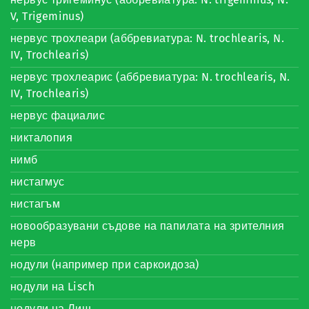
V, Trigeminus)
нервус трохлеари (аббревиатура: N. trochlearis, N.
IV, Trochlearis)
нервус трохлеарис (аббревиатура: N. trochlearis, N.
IV, Trochlearis)
нервус фациалис
никталопия
нимб
нистагмус
нистагъм
новообразувани съдове на папилата на зрителния
нерв
нодули (например при саркоидоза)
нодули на Lisch
нодули на Лиш