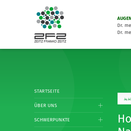
AUGEN
Dr. me
Dr. me
STARTSEITE
يد
ÜBER UNS
Hornha
SCHWERPUNKTE