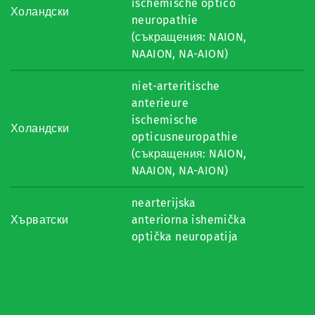
ischemische optico
Холандски
neuropathie
(съкращения: NAION,
NAAION, NA-AION)
niet-arteritische
anterieure
ischemische
Холандски
opticusneuropathie
(съкращения: NAION,
NAAION, NA-AION)
nearterijska
Хърватски
anteriorna ishemička
optička neuropatija