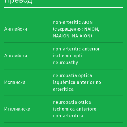
non-arteritic AION
Английски
(съкращения: NAION,
NAAION, NA-AION)
non-arteritic anterior
Английски
ischemic optic
neuropathy
neuropatía óptica
Испански
isquémica anterior no
arterítica
neuropatia ottica
Италиански
ischemica anteriore
non-arteritica