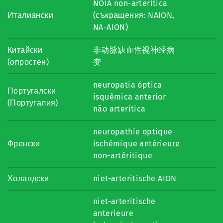
NOIA non-arteritica
Италиански
(съкращения: NAION,
NA-AION)
Китайски
非动脉缺血性视神经病
(опростен)
变
neuropatia óptica
Португалски
isquêmica anterior
(Португалия)
não arterítica
neuropathie optique
Френски
ischémique antérieure
non-artéritique
Холандски
niet-arteritische AION
niet-arteritische
anterieure