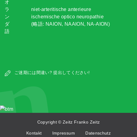
オ
ラ
niet-arteritische anterieure
ン
ischemische optico neuropathie
ダ
(略語: NAION, NAAION, NA-AION)
語
n
ご迷期には間違い? 提出してください!
Copyright © Zeitz Franko Zeitz
Kontakt
Impressum
Datenschutz