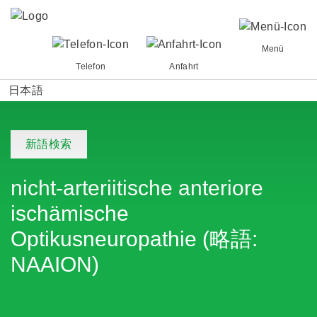
Menü
Telefon
Anfahrt
日本語
新語検索
nicht-arteriitische anteriore
ischämische
Optikusneuropathie (略語:
NAAION)