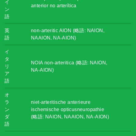
イ
anterior no arterítica
ン
語
英
non-arteritic AION (略語: NAION,
語
NAAION, NA-AION)
イ
タ
NOIA non-arteritica (略語: NAION,
リ
NA-AION)
ア
語
オ
ラ
niet-arteritische anterieure
ン
ischemische opticusneuropathie
ダ
(略語: NAION, NAAION, NA-AION)
語