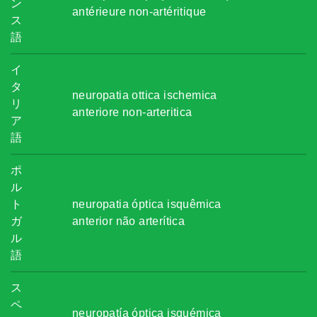
ン
antérieure non-artéritique
ス
語
イ
タ
neuropatia ottica ischemica
リ
anteriore non-arteritica
ア
語
ポ
ル
ト
neuropatia óptica isquêmica
ガ
anterior não arterítica
ル
語
ス
ペ
neuropatía óptica isquémica