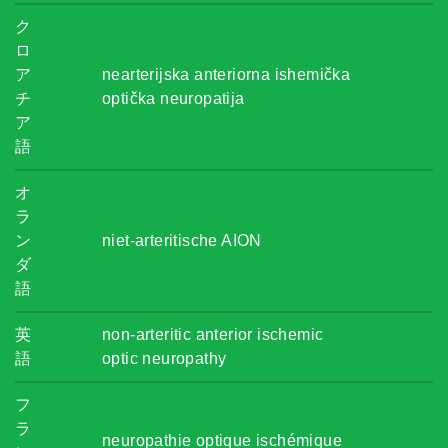
ク
ロ
ア
nearterijska anteriorna ishemička
チ
optička neuropatija
ア
語
オ
ラ
ン
niet-arteritische AION
ダ
語
英
non-arteritic anterior ischemic
語
optic neuropathy
フ
ラ
neuropathie optique ischémique