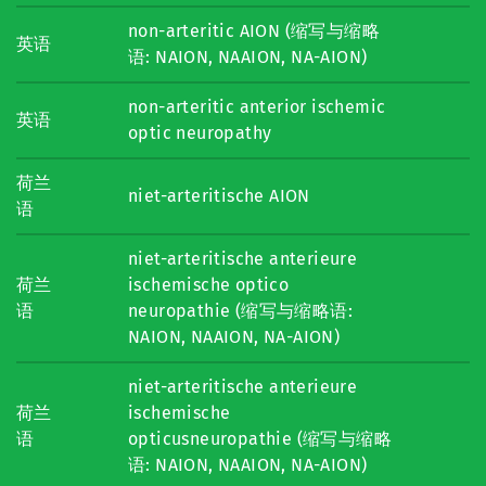
non-arteritic AION (缩写与缩略
英语
语: NAION, NAAION, NA-AION)
non-arteritic anterior ischemic
英语
optic neuropathy
荷兰
niet-arteritische AION
语
niet-arteritische anterieure
荷兰
ischemische optico
语
neuropathie (缩写与缩略语:
NAION, NAAION, NA-AION)
niet-arteritische anterieure
荷兰
ischemische
语
opticusneuropathie (缩写与缩略
语: NAION, NAAION, NA-AION)