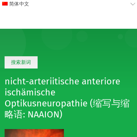
简体中文
搜索新词
nicht-arteriitische anteriore
ischämische
Optikusneuropathie (缩写与缩
略语: NAAION)