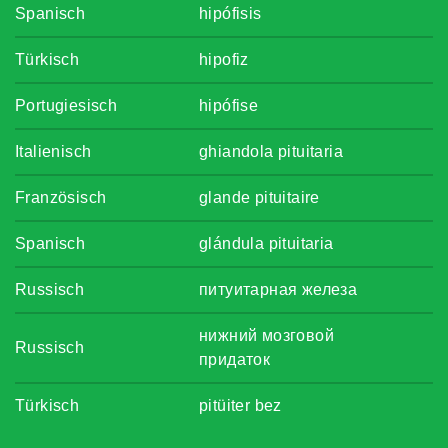
Spanisch
hipófisis
Türkisch
hipofiz
Portugiesisch
hipófise
Italienisch
ghiandola pituitaria
Französisch
glande pituitaire
Spanisch
glándula pituitaria
Russisch
питуитарная железа
нижний мозговой
Russisch
придаток
Türkisch
pitüiter bez