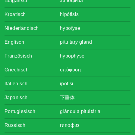
Bulgarisch
хипофиза
Kroatisch
hipófisis
Niederländisch
hypofyse
Englisch
pituitary gland
Französisch
hypophyse
Griechisch
υπόφυση
Italienisch
ipofisi
Japanisch
下垂体
Portugiesisch
glândula pituitária
Russisch
гипофиз