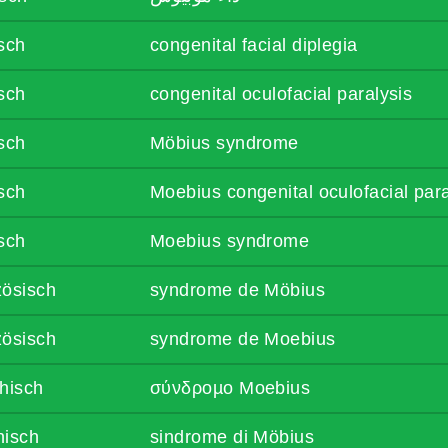
sch
congenital facial diplegia
sch
congenital oculofacial paralysis
sch
Möbius syndrome
sch
Moebius congenital oculofacial para
sch
Moebius syndrome
zösisch
syndrome de Möbius
zösisch
syndrome de Moebius
hisch
σύνδροµο Moebius
enisch
sindrome di Möbius