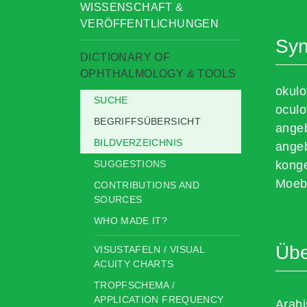
WISSENSCHAFT &
VERÖFFENTLICHUNGEN
Sy
DICTIONARY OF
OPHTHALMOLOGY & TOOLS
okulo
SUCHE
oculo
BEGRIFFSÜBERSICHT
angeb
BILDVERZEICHNIS
angeb
SUGGESTIONS
konge
Moeb
CONTRIBUTIONS AND
SOURCES
WHO MADE IT?
Übe
VISUSTAFELN / VISUAL
ACUITY CHARTS
TROPFSCHEMA /
APPLICATION FREQUENCY
Arab