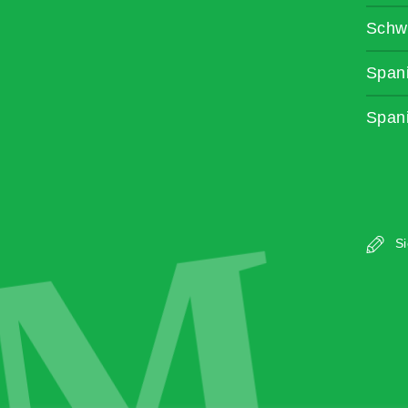
Schw
Span
Span
M
Si