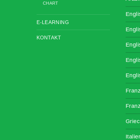
CHART
Engli
E-LEARNING
Engli
KONTAKT
Engli
Engli
Engli
Fran
Fran
Griec
Itali