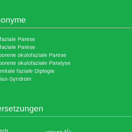
nonyme
faziale Parese
faciale Parese
orene okulofaziale Parese
orene okulofaziale Paralyse
nitale faziale Diplegie
ius-Syndrom
rsetzungen
isch
داء موبيوس