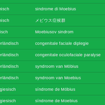
enisch
sindrome di Moebius
nisch
メビウス症候群
isch
Moebiusov sindrom
rländisch
congenitale faciale diplegie
rländisch
congenitale oculofaciale paralyse
rländisch
syndroom van Möbius
rländisch
syndroom van Moebius
giesisch
síndrome de Möbius
giesisch
síndrome de Moebius