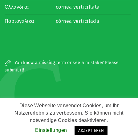
Ολλανδικα
cornea verticillata
Πορτογαλικα
córnea verticilada
C
You know a missing term or see a mistake? Please
submit it!
Diese Webseite verwendet Cookies, um Ihr
Nutzererlebnis zu verbessern. Sie können nicht
Copyright © Zeitz Franko Zeitz
notwendige Cookies deaktivieren.
Einstellungen
AKZEPTIEREN
Kontakt
Impressum
Datenschutz