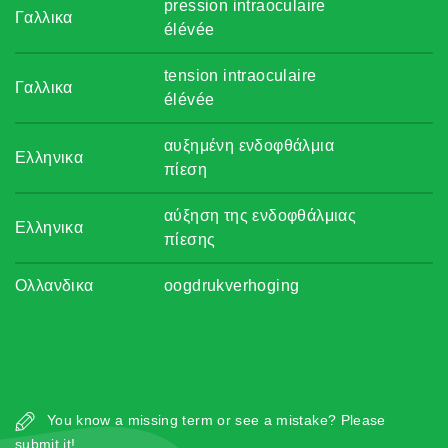
pression intraoculaire
Γαλλικα
élévée
tension intraoculaire
Γαλλικα
élévée
αυξημένη ενδοφθάλμια
Ελληνικα
πίεση
αύξηση της ενδοφθάλμιας
Ελληνικα
πίεσης
Ολλανδικα
oogdrukverhoging
You know a missing term or see a mistake? Please
submit it!