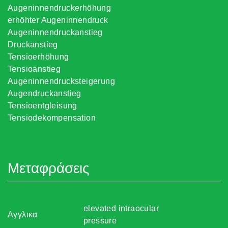
Augeninnendruckerhöhung
erhöhter Augeninnendruck
Augeninnendruckanstieg
Druckanstieg
Tensioerhöhung
Tensioanstieg
Augeninnendrucksteigerung
Augendruckanstieg
Tensioentgleisung
Tensiodekompensation
Μεταφράσεις
elevated intraocular
Αγγλικα
pressure