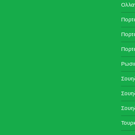
Ολλα
Πορτ
Πορτ
Πορτ
Ρωσι
Σουη
Σουη
Σουη
Τουρ