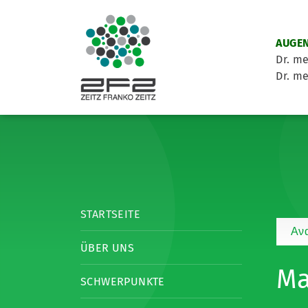
AUGEN
Dr. me
Dr. me
STARTSEITE
Αν
ÜBER UNS
Ma
SCHWERPUNKTE