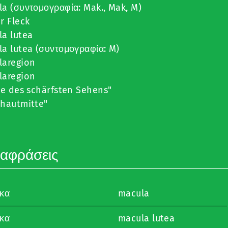
a (συντομογραφία: Mak., Mak, M)
r Fleck
la lutea
a lutea (συντομογραφία: M)
laregion
laregion
le des schärfsten Sehens"
zhautmitte"
αφράσεις
ικα
macula
ικα
macula lutea