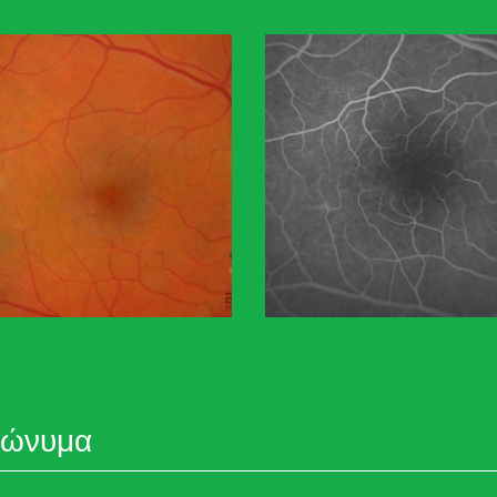
νώνυμα