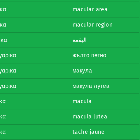
ικα
macular area
ικα
macular region
ικα
البقعة
γαρικα
жълто петно
γαρικα
макула
γαρικα
макула лутеа
κα
macula
κα
macula lutea
κα
tache jaune