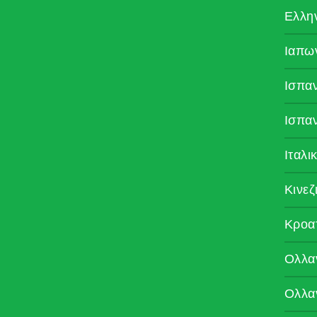
Ελλη
Ιαπω
Ισπα
Ισπα
Ιταλι
Κινεζ
Κροα
Ολλα
Ολλα