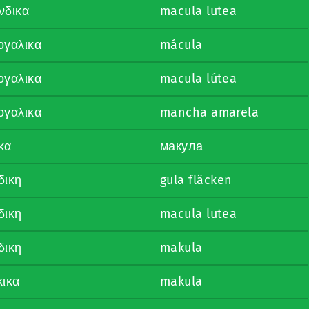
νδικα
macula lutea
ογαλικα
mácula
ογαλικα
macula lútea
ογαλικα
mancha amarela
κα
макула
δικη
gula fläcken
δικη
macula lutea
δικη
makula
κικα
makula