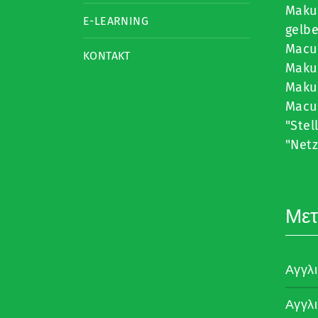
Makul
E-LEARNING
gelbe
Macu
KONTAKT
Makul
Maku
Macu
"Stel
"Net
Μετ
Αγγλ
Αγγλ