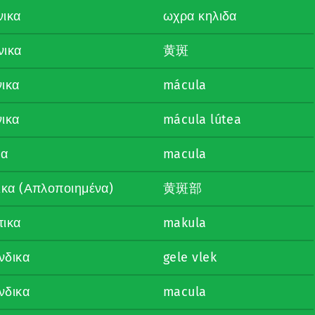
νικα
ωχρα κηλιδα
νικα
黄斑
νικα
mácula
νικα
mácula lútea
κα
macula
ικα (Απλοποιημένα)
黄斑部
τικα
makula
νδικα
gele vlek
νδικα
macula