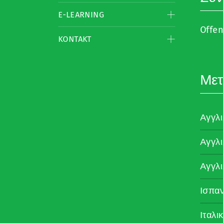
E-LEARNING
Offe
KONTAKT
Μετ
Αγγλ
Αγγλ
Αγγλ
Ισπα
Ιταλι