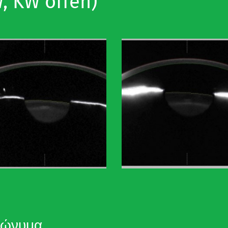
, KW offen)
νώνυμα