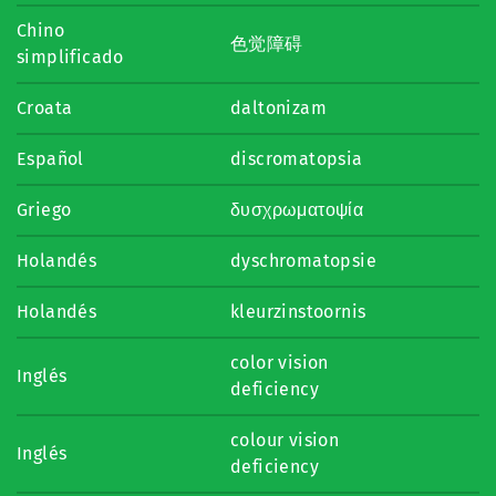
Chino
色觉障碍
simplificado
Croata
daltonizam
Español
discromatopsia
Griego
δυσχρωματοψία
Holandés
dyschromatopsie
Holandés
kleurzinstoornis
color vision
Inglés
deficiency
colour vision
Inglés
deficiency