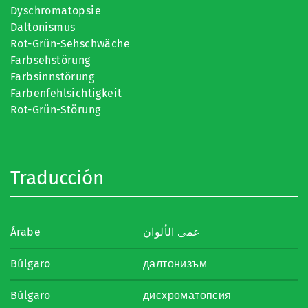
Dyschromatopsie
Daltonismus
Rot-Grün-Sehschwäche
Farbsehstörung
Farbsinnstörung
Farbenfehlsichtigkeit
Rot-Grün-Störung
Traducción
Árabe
عمى الألوان
Búlgaro
далтонизъм
Búlgaro
дисхроматопсия