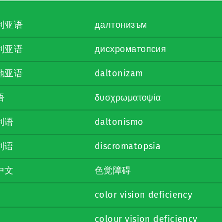
利亚语
далтонизъм
利亚语
дисхроматопсия
地亚语
daltonizam
语
δυσχρωματοψία
利语
daltonismo
利语
discromatopsia
中文
色觉障碍
color vision deficiency
colour vision deficiency