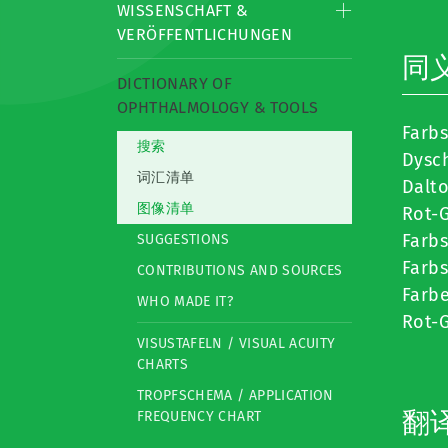
WISSENSCHAFT &
VERÖFFENTLICHUNGEN
同
DICTIONARY OF
OPHTHALMOLOGY & TOOLS
Farb
搜索
Dysc
词汇清单
Dalt
图像清单
Rot-
Farb
SUGGESTIONS
Farb
CONTRIBUTIONS AND SOURCES
Farbe
WHO MADE IT?
Rot-
VISUSTAFELN / VISUAL ACUITY
CHARTS
TROPFSCHEMA / APPLICATION
翻
FREQUENCY CHART