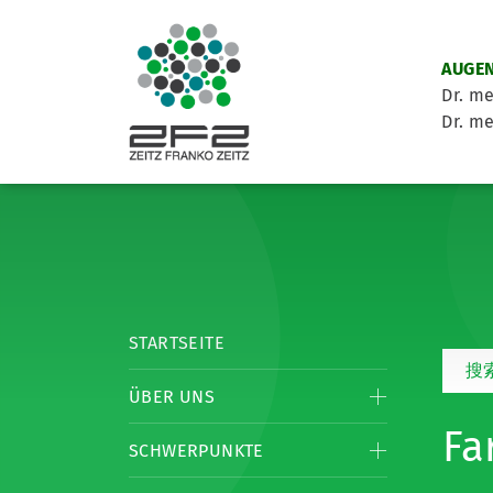
AUGEN
Dr. me
Dr. me
STARTSEITE
搜
ÜBER UNS
Fa
SCHWERPUNKTE