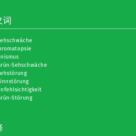
义词
sehschwäche
hromatopsie
onismus
Grün-Sehschwäche
sehstörung
sinnstörung
nfehlsichtigkeit
Grün-Störung
译