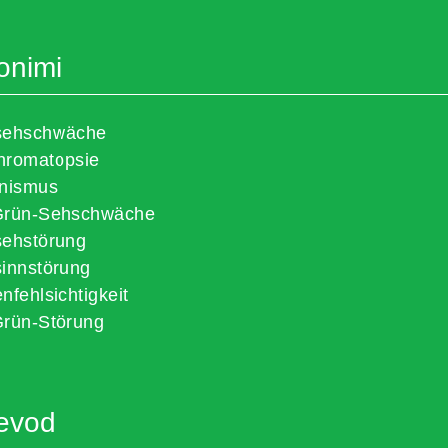
onimi
sehschwäche
hromatopsie
onismus
Grün-Sehschwäche
sehstörung
innstörung
nfehlsichtigkeit
Grün-Störung
jevod