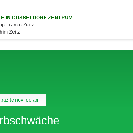
E IN DÜSSELDORF ZENTRUM
ipp Franko Zeitz
him Zeitz
tražite novi pojam
rbschwäche