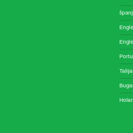
španj
Engle
Engle
Portu
Talij
Buga
Hola