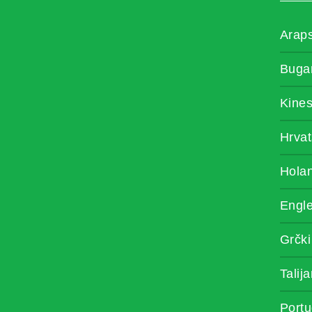
Araps
Buga
Kines
Hrvat
Hola
Engle
Grčki
Talij
Portu