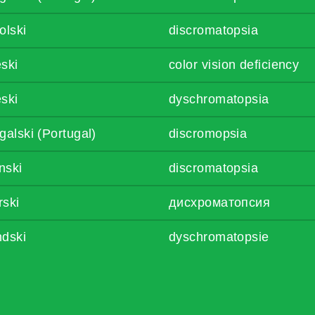
olski
discromatopsia
ski
color vision deficiency
ski
dyschromatopsia
galski (Portugal)
discromopsia
anski
discromatopsia
rski
дисхроматопсия
ndski
dyschromatopsie