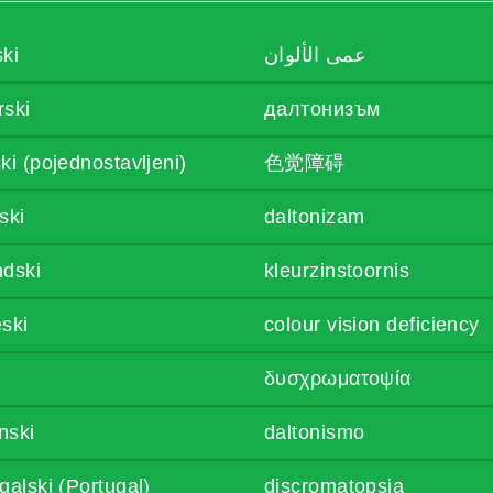
ki
عمى الألوان
rski
далтонизъм
ki (pojednostavljeni)
色觉障碍
ski
daltonizam
ndski
kleurzinstoornis
ski
colour vision deficiency
δυσχρωματοψία
anski
daltonismo
galski (Portugal)
discromatopsia