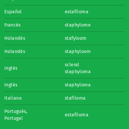
Español
estafiloma
Francés
staphylome
Holandés
stafyloom
Holandés
staphyloom
scleral
Inglés
staphyloma
Inglés
staphyloma
Italiano
stafiloma
Portugués,
estafiloma
Portugal