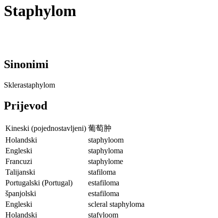
Staphylom
Sinonimi
Sklerastaphylom
Prijevod
Kineski (pojednostavljeni)
葡萄肿
Holandski
staphyloom
Engleski
staphyloma
Francuzi
staphylome
Talijanski
stafiloma
Portugalski (Portugal)
estafiloma
španjolski
estafiloma
Engleski
scleral staphyloma
Holandski
stafyloom