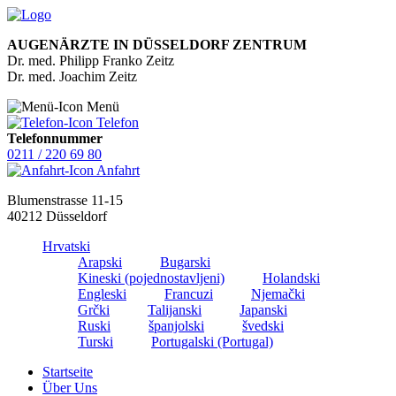
AUGENÄRZTE IN DÜSSELDORF ZENTRUM
Dr. med. Philipp Franko Zeitz
Dr. med. Joachim Zeitz
Menü
Telefon
Telefonnummer
0211 / 220 69 80
Anfahrt
Blumenstrasse 11-15
40212 Düsseldorf
Hrvatski
Arapski
Bugarski
Kineski (pojednostavljeni)
Holandski
Engleski
Francuzi
Njemački
Grčki
Talijanski
Japanski
Ruski
španjolski
švedski
Turski
Portugalski (Portugal)
Startseite
Über Uns