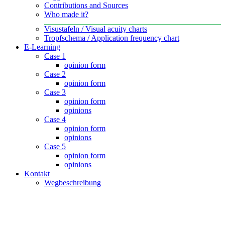
Contributions and Sources
Who made it?
Visustafeln / Visual acuity charts
Tropfschema / Application frequency chart
E-Learning
Case 1
opinion form
Case 2
opinion form
Case 3
opinion form
opinions
Case 4
opinion form
opinions
Case 5
opinion form
opinions
Kontakt
Wegbeschreibung