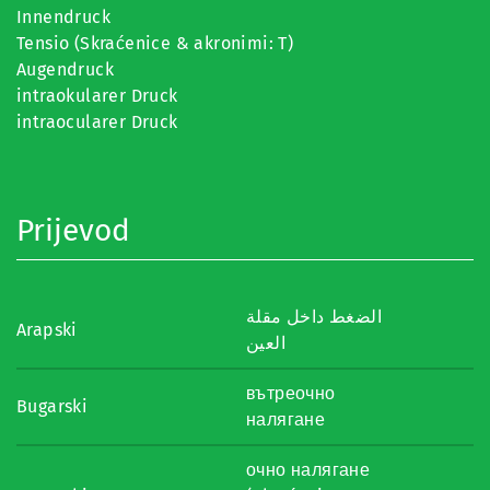
Innendruck
Tensio (Skraćenice & akronimi: T)
Augendruck
intraokularer Druck
intraocularer Druck
Prijevod
الضغط داخل مقلة
Arapski
العين
вътреочно
Bugarski
налягане
очно налягане