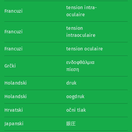
tension intra-
Francuzi
oculaire
tension
Francuzi
intraoculaire
Francuzi
tension oculaire
ενδοφθάλμια
Grčki
πίεση
Holandski
druk
Holandski
oogdruk
Hrvatski
očni tlak
Japanski
眼圧