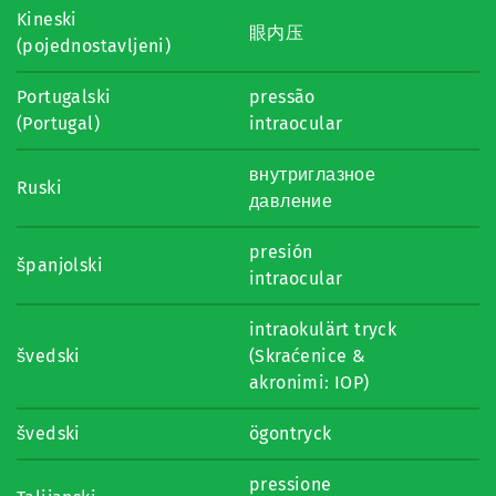
Kineski
眼内压
(pojednostavljeni)
Portugalski
pressão
(Portugal)
intraocular
внутриглазное
Ruski
давление
presión
španjolski
intraocular
intraokulärt tryck
švedski
(Skraćenice &
akronimi: IOP)
švedski
ögontryck
pressione