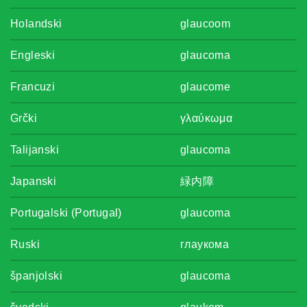
Holandski
glaucoom
Engleski
glaucoma
Francuzi
glaucome
Grčki
γλαύκωμα
Talijanski
glaucoma
Japanski
緑内障
Portugalski (Portugal)
glaucoma
Ruski
глаукома
španjolski
glaucoma