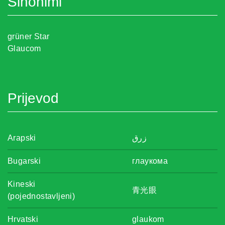
Sinonimi
grüner Star
Glaucom
Prijevod
Arapski
زرق
Bugarski
глаукома
Kineski
青光眼
(pojednostavljeni)
Hrvatski
glaukom