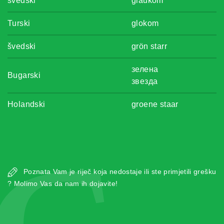
švedski
glaukom
Turski
glokom
švedski
grön starr
зелена
Bugarski
звезда
Holandski
groene staar
Poznata Vam je riječ koja nedostaje ili ste primjetili grešku
? Molimo Vas da nam ih dojavite!