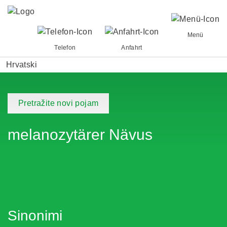
Menü
Telefon
Anfahrt
Hrvatski
Pretražite novi pojam
melanozytärer Nävus
Sinonimi