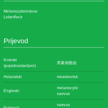
Melanozytennävus
Leberfleck
Prijevod
Kineski
黑素细胞痣
(pojednostavljeni)
Holandski
moedervlek
melanocytic
Engleski
naevus
naevus
Francuzi