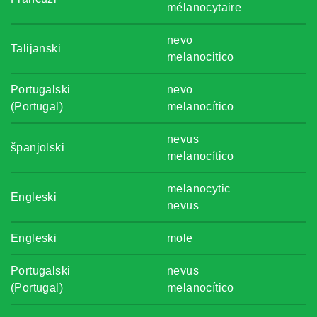
mélanocytaire
nevo
Talijanski
melanocitico
Portugalski
nevo
(Portugal)
melanocítico
nevus
španjolski
melanocítico
melanocytic
Engleski
nevus
Engleski
mole
Portugalski
nevus
(Portugal)
melanocítico