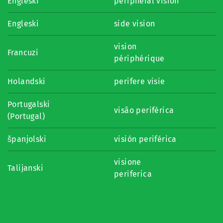
Engleski
peripheral vision
Engleski
side vision
vision
Francuzi
périphérique
Holandski
perifere visie
Portugalski
visão periférica
(Portugal)
španjolski
visión periférica
visione
Talijanski
periferica