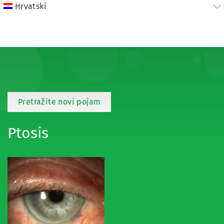
Hrvatski
Pretražite novi pojam
Ptosis