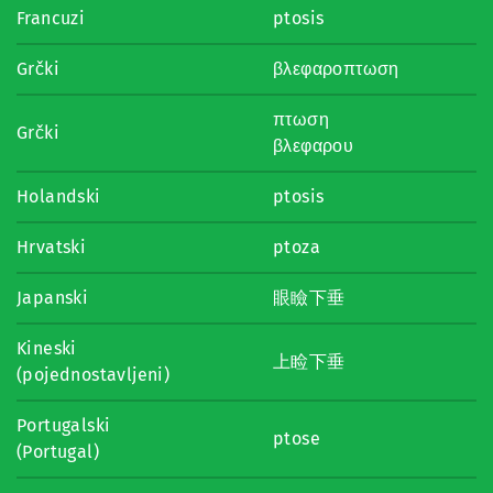
Francuzi
ptosis
Grčki
βλεφαροπτωση
πτωση
Grčki
βλεφαρου
Holandski
ptosis
Hrvatski
ptoza
Japanski
眼瞼下垂
Kineski
上睑下垂
(pojednostavljeni)
Portugalski
ptose
(Portugal)