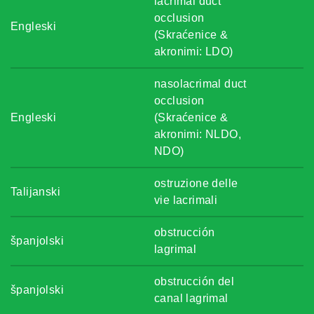
lacrimal duct
occlusion
Engleski
(Skraćenice &
akronimi: LDO)
nasolacrimal duct
occlusion
Engleski
(Skraćenice &
akronimi: NLDO,
NDO)
ostruzione delle
Talijanski
vie lacrimali
obstrucción
španjolski
lagrimal
obstrucción del
španjolski
canal lagrimal