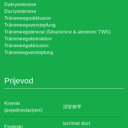
Dakryostenose
Dacryostenose
Tränenwegsokklusion
Tränenwegsverstopfung
Tränenwegstenose (Skraćenice & akronimi: TWS)
Tränenwegobstruktion
Tränenwegokklusion
Tränenwegverstopfung
Prijevod
Kineski
泪管狭窄
(pojednostavljeni)
lacrimal duct
Engleski