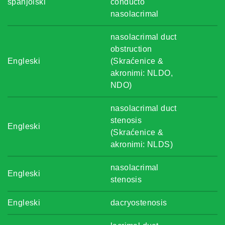
španjolski
conducto
nasolacrimal
nasolacrimal duct
obstruction
Engleski
(Skraćenice &
akronimi: NLDO,
NDO)
nasolacrimal duct
stenosis
Engleski
(Skraćenice &
akronimi: NLDS)
nasolacrimal
Engleski
stenosis
Engleski
dacryostenosis