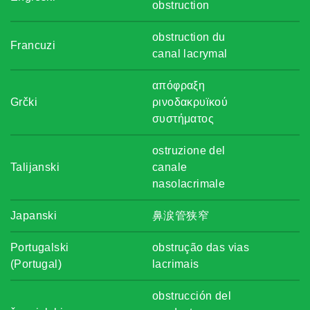
obstruction
obstruction du
Francuzi
canal lacrymal
απόφραξη
Grčki
ρινοδακρυϊκού
συστήματος
ostruzione del
Talijanski
canale
nasolacrimale
Japanski
鼻涙管狭窄
Portugalski
obstrução das vias
(Portugal)
lacrimais
obstrucción del