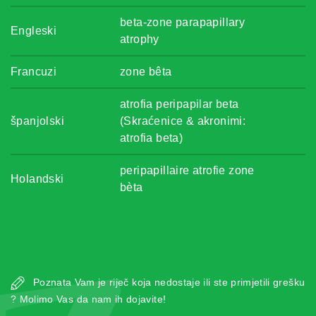
beta-zone parapapillary
Engleski
atrophy
Francuzi
zone bêta
atrofia peripapilar beta
španjolski
(Skraćenice & akronimi:
atrofia beta)
peripapillaire atrofie zone
Holandski
bèta
Poznata Vam je riječ koja nedostaje ili ste primjetili grešku
? Molimo Vas da nam ih dojavite!