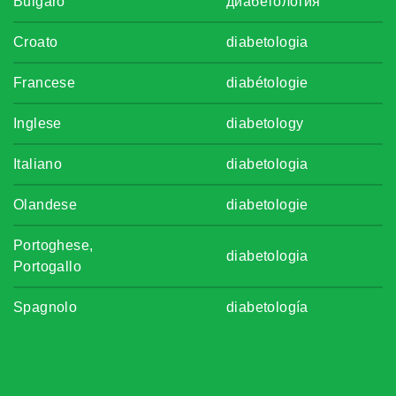
Bulgaro
диабетология
Croato
diabetologia
Francese
diabétologie
Inglese
diabetology
Italiano
diabetologia
Olandese
diabetologie
Portoghese,
diabetologia
Portogallo
Spagnolo
diabetología