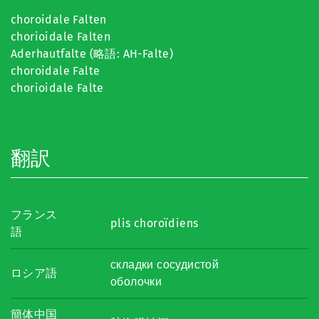
choroidale Falten
chorioidale Falten
Aderhautfalte (略語: AH-Falte)
choroidale Falte
chorioidale Falte
翻訳
フランス
plis choroïdiens
語
складки сосудистой
ロシア語
оболочки
簡体中国