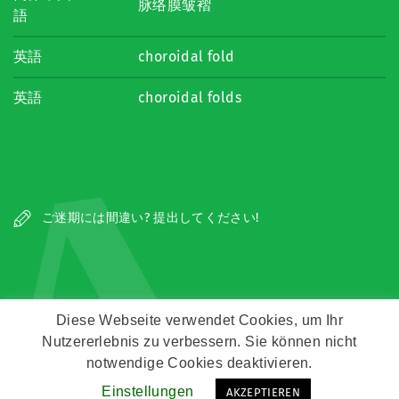
脉络膜皱褶
語
英語
choroidal fold
英語
choroidal folds
A
ご迷期には間違い? 提出してください!
Diese Webseite verwendet Cookies, um Ihr
Nutzererlebnis zu verbessern. Sie können nicht
Copyright © Zeitz Franko Zeitz
notwendige Cookies deaktivieren.
Einstellungen
AKZEPTIEREN
Kontakt
Impressum
Datenschutz