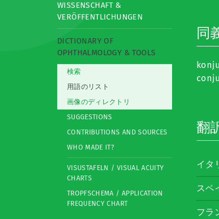
WISSENSCHAFT &
VERÖFFENTLICHUNGEN
同
DICTIONARY OF
OPHTHALMOLOGY & TOOLS
konj
検索
conj
用語のリスト
画像のディレクトリ
SUGGESTIONS
翻
CONTRIBUTIONS AND SOURCES
WHO MADE IT?
イタ
VISUSTAFELN / VISUAL ACUITY
CHARTS
スペ
TROPFSCHEMA / APPLICATION
FREQUENCY CHART
フラ