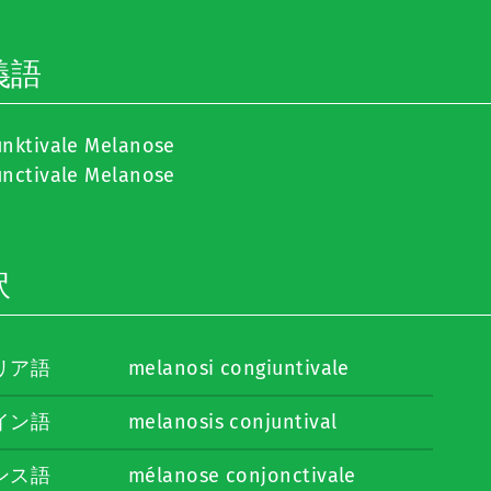
義語
unktivale Melanose
unctivale Melanose
訳
リア語
melanosi congiuntivale
イン語
melanosis conjuntival
ンス語
mélanose conjonctivale