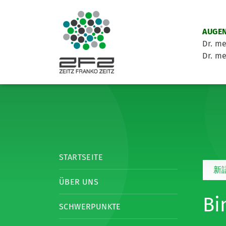
AUGEN
Dr. me
Dr. me
STARTSEITE
新
ÜBER UNS
Bi
SCHWERPUNKTE