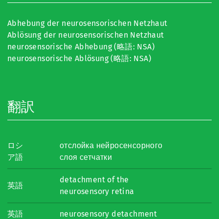
Abhebung der neurosensorischen Netzhaut
Ablösung der neurosensorischen Netzhaut
neurosensorische Abhebung (略語: NSA)
neurosensorische Ablösung (略語: NSA)
翻訳
ロシ
отслойка нейросенсорного
ア語
слоя сетчатки
detachment of the
英語
neurosensory retina
英語
neurosensory detachment