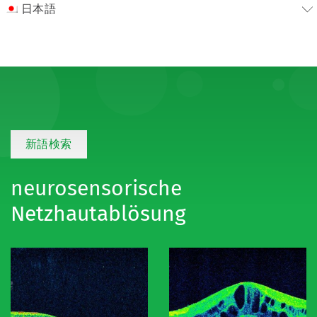
日本語
新語検索
neurosensorische
Netzhautablösung