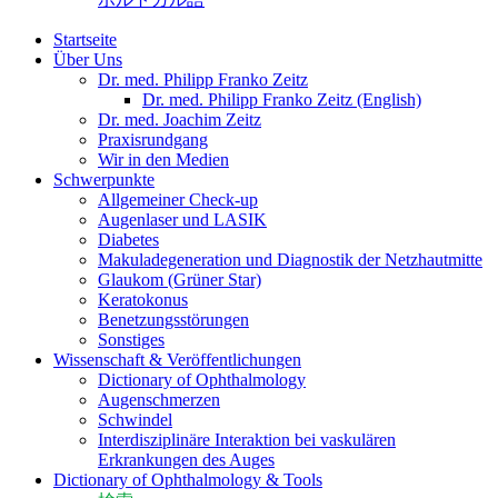
Startseite
Über Uns
Dr. med. Philipp Franko Zeitz
Dr. med. Philipp Franko Zeitz (English)
Dr. med. Joachim Zeitz
Praxisrundgang
Wir in den Medien
Schwerpunkte
Allgemeiner Check-up
Augenlaser und LASIK
Diabetes
Makuladegeneration und Diagnostik der Netzhautmitte
Glaukom (Grüner Star)
Keratokonus
Benetzungsstörungen
Sonstiges
Wissenschaft & Veröffentlichungen
Dictionary of Ophthalmology
Augenschmerzen
Schwindel
Interdisziplinäre Interaktion bei vaskulären
Erkrankungen des Auges
Dictionary of Ophthalmology & Tools