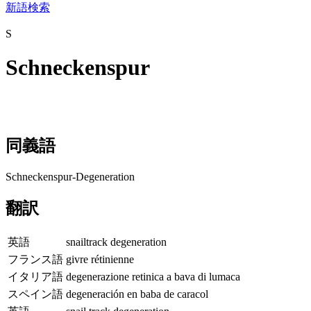
新語検索
S
Schneckenspur
同義語
Schneckenspur-Degeneration
翻訳
英語
snailtrack degeneration
フランス語
givre rétinienne
イタリア語
degenerazione retinica a bava di lumaca
スペイン語
degeneración en baba de caracol