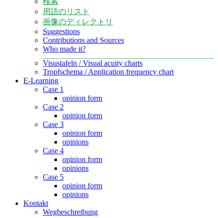
検索
用語のリスト
画像のディレクトリ
Suggestions
Contributions and Sources
Who made it?
Visustafeln / Visual acuity charts
Tropfschema / Application frequency chart
E-Learning
Case 1
opinion form
Case 2
opinion form
Case 3
opinion form
opinions
Case 4
opinion form
opinions
Case 5
opinion form
opinions
Kontakt
Wegbeschreibung