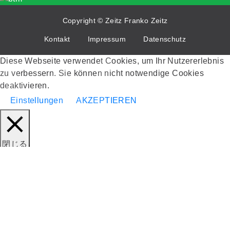
w
Copyright © Zeitz Franko Zeitz
Kontakt
Impressum
Datenschutz
Diese Webseite verwendet Cookies, um Ihr Nutzererlebnis
zu verbessern. Sie können nicht notwendige Cookies
deaktivieren.
Einstellungen
AKZEPTIEREN
閉じる
Datenschutzübersicht
Diese Webseite verwendet Cookies, um Ihr Nutzererlebnis
zu verbessern, während Sie durch die Webseite navigieren.
Von diesen Cookies werden die als notwendig eingestuften
in Ihrem Browser gespeichert, da sie für das Funktionieren
der grundlegenden Funktionen der Webseite unerlässlich