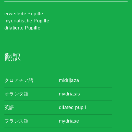
erweiterte Pupille
mydriatische Pupille
dilatierte Pupille
翻訳
クロアチア語
midrijaza
オランダ語
mydriasis
英語
dilated pupil
フランス語
mydriase