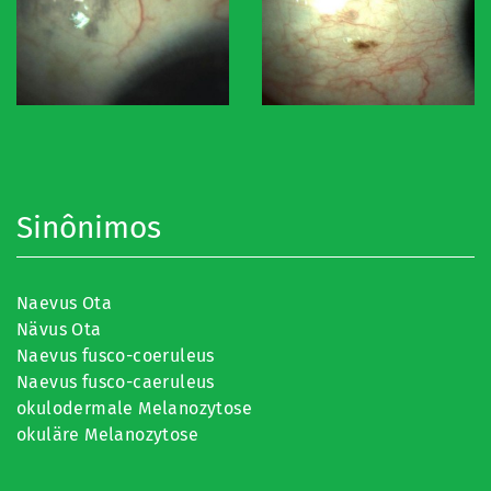
Sinônimos
Naevus Ota
Nävus Ota
Naevus fusco-coeruleus
Naevus fusco-caeruleus
okulodermale Melanozytose
okuläre Melanozytose