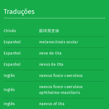
Traduções
Chinês
眼球黑变病
Espanhol
melanocitosis ocular
Espanhol
nevo de Ota
Espanhol
nevus de Ota
Inglês
naevus fusco-caeruleus
naevus fusco-caeruleus
Inglês
ophthalmo-maxillaris
Inglês
naevus of Ota