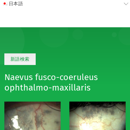
日本語
新語検索
Naevus fusco-coeruleus
ophthalmo-maxillaris