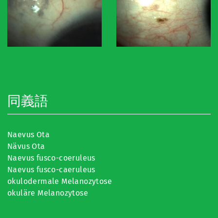
同義語
Naevus Ota
Nävus Ota
Naevus fusco-coeruleus
Naevus fusco-caeruleus
okulodermale Melanozytose
okuläre Melanozytose