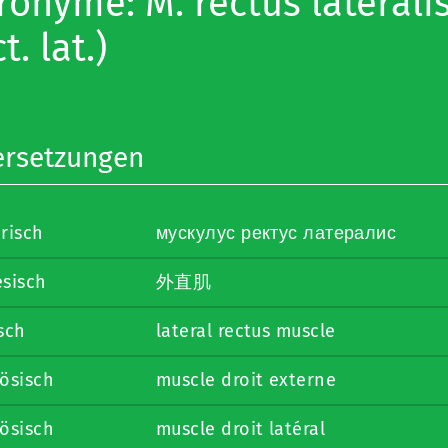
ronyme: M. rectus lateralis,
t. lat.)
rsetzungen
risch
мускулус ректус латералис
esisch
外直肌
sch
lateral rectus muscle
ösisch
muscle droit externe
ösisch
muscle droit latéral