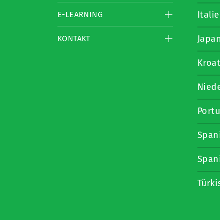
Itali
E-LEARNING
Japa
KONTAKT
Kroat
Nied
Portu
Span
Span
Türki