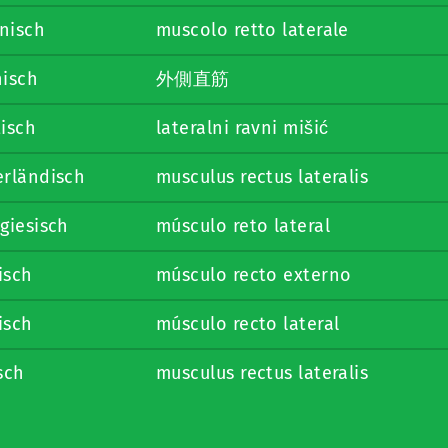
enisch
muscolo retto laterale
nisch
外側直筋
isch
lateralni ravni mišić
erländisch
musculus rectus lateralis
giesisch
músculo reto lateral
isch
músculo recto externo
isch
músculo recto lateral
sch
musculus rectus lateralis