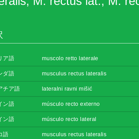
eralis, M. rectus lat., M. rec
訳
リア語
muscolo retto laterale
ンダ語
musculus rectus lateralis
アチア語
lateralni ravni mišić
イン語
músculo recto externo
イン語
músculo recto lateral
コ語
musculus rectus lateralis