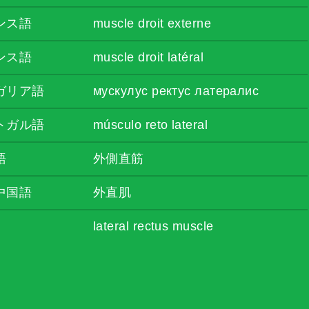
ンス語
muscle droit externe
ンス語
muscle droit latéral
ガリア語
мускулус ректус латералис
トガル語
músculo reto lateral
語
外側直筋
中国語
外直肌
lateral rectus muscle