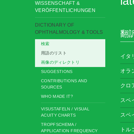
lat
WISSENSCHAFT &
VERÖFFENTLICHUNGEN
DICTIONARY OF
翻
OPHTHALMOLOGY & TOOLS
検索
用語のリスト
イタ
画像のディレクトリ
オラ
SUGGESTIONS
CONTRIBUTIONS AND
クロ
SOURCES
WHO MADE IT?
スペ
VISUSTAFELN / VISUAL
スペ
ACUITY CHARTS
TROPFSCHEMA /
トル
APPLICATION FREQUENCY