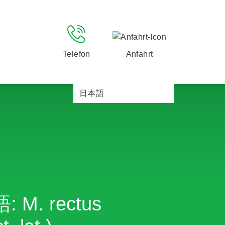
Telefon
Anfahrt
日本語
語: M. rectus