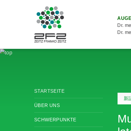
AUGE
Dr. me
Dr. me
STARTSEITE
新
ÜBER UNS
Mu
SCHWERPUNKTE