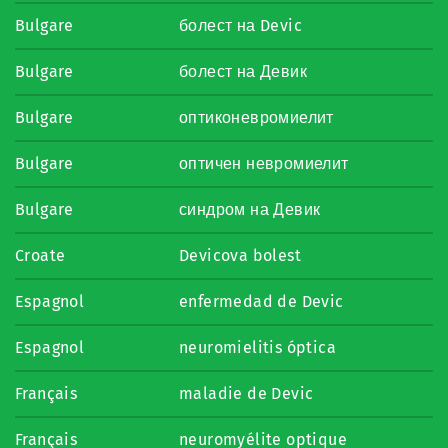
Bulgare
болест на Devic
Bulgare
болест на Девик
Bulgare
оптиконевромиелит
Bulgare
оптичен невромиелит
Bulgare
синдром на Девик
Croate
Devicova bolest
Espagnol
enfermedad de Devic
Espagnol
neuromielitis óptica
Français
maladie de Devic
Français
neuromyélite optique