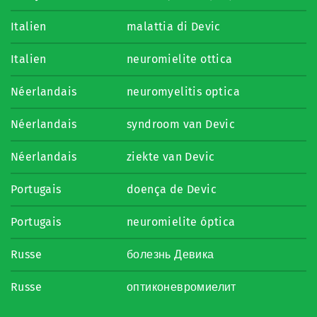
Italien
malattia di Devic
Italien
neuromielite ottica
Néerlandais
neuromyelitis optica
Néerlandais
syndroom van Devic
Néerlandais
ziekte van Devic
Portugais
doença de Devic
Portugais
neuromielite óptica
Russe
болезнь Девика
Russe
оптиконевромиелит