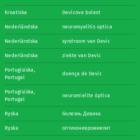
Kroatiska
Devicova bolest
Nederländska
neuromyelitis optica
Nederländska
syndroom van Devic
Nederländska
ziekte van Devic
Portugisiska,
doença de Devic
Portugal
Portugisiska,
neuromielite óptica
Portugal
Ryska
болезнь Девика
Ryska
оптиконевромиелит