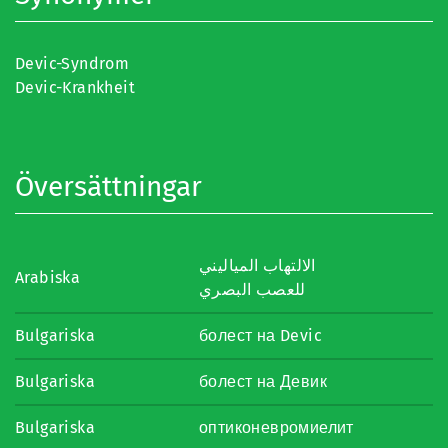
Devic-Syndrom
Devic-Krankheit
Översättningar
الالتهاب المياليني
Arabiska
للعصب البصري
Bulgariska
болест на Devic
Bulgariska
болест на Девик
Bulgariska
оптиконевромиелит