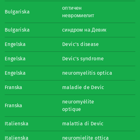
оптичен
Bulgariska
невромиелит
Bulgariska
синдром на Девик
Engelska
Devic's disease
Engelska
Devic's syndrome
Engelska
neuromyelitis optica
Franska
maladie de Devic
neuromyélite
Franska
optique
Italienska
malattia di Devic
Italienska
neuromielite ottica