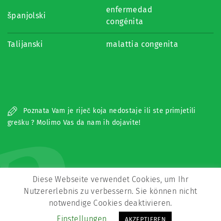
enfermedad
španjolski
congénita
Talijanski
malattia congenita
a
Poznata Vam je riječ koja nedostaje ili ste primjetili
grešku ? Molimo Vas da nam ih dojavite!
Diese Webseite verwendet Cookies, um Ihr
Nutzererlebnis zu verbessern. Sie können nicht
notwendige Cookies deaktivieren.
Copyright © Zeitz Franko Zeitz
Einstellungen
AKZEPTIEREN
Kontakt
Impressum
Datenschutz