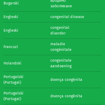
вродено
Bugarski
заболяване
Engleski
congenital disease
congenital
Engleski
disorder
maladie
Francuzi
congénitale
congenitale
Holandski
aandoening
Portugalski
doença congénita
(Portugal)
Portugalski
doença congênita
(Portugal)