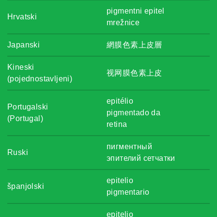
pigmentni epitel
Hrvatski
mrežnice
Japanski
網膜色素上皮層
Kineski
视网膜色素上皮
(pojednostavljeni)
epitélio
Portugalski
pigmentado da
(Portugal)
retina
пигментный
Ruski
эпителий сетчатки
epitelio
španjolski
pigmentario
epitelio