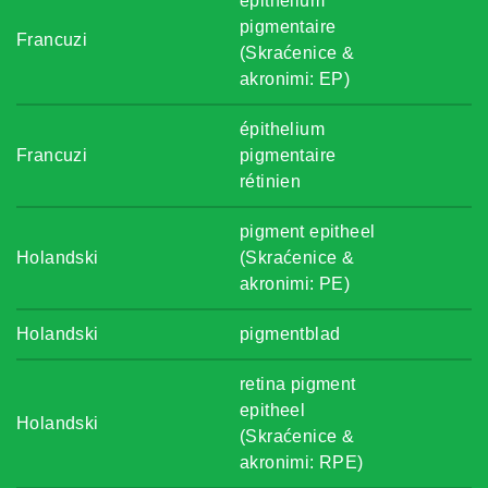
épithelium
pigmentaire
Francuzi
(Skraćenice &
akronimi: EP)
épithelium
Francuzi
pigmentaire
rétinien
pigment epitheel
Holandski
(Skraćenice &
akronimi: PE)
Holandski
pigmentblad
retina pigment
epitheel
Holandski
(Skraćenice &
akronimi: RPE)