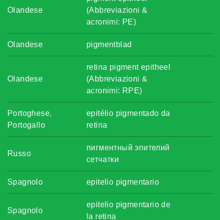
Olandese
(Abbreviazioni &
acronimi: PE)
Olandese
pigmentblad
retina pigment epitheel
Olandese
(Abbreviazioni &
acronimi: RPE)
Portoghese,
epitélio pigmentado da
Portogallo
retina
пигментный эпителий
Russo
сетчатки
Spagnolo
epitelio pigmentario
epitelio pigmentario de
Spagnolo
la retina