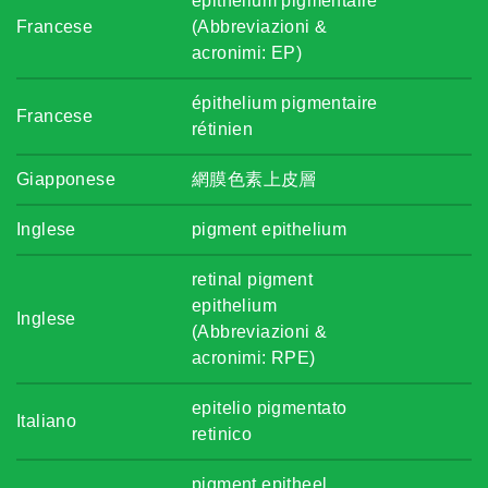
épithelium pigmentaire
Francese
(Abbreviazioni &
acronimi: EP)
épithelium pigmentaire
Francese
rétinien
Giapponese
網膜色素上皮層
Inglese
pigment epithelium
retinal pigment
epithelium
Inglese
(Abbreviazioni &
acronimi: RPE)
epitelio pigmentato
Italiano
retinico
pigment epitheel