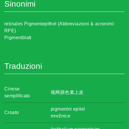
Sinonimi
retinales Pigmentepithel (Abbreviazioni & acronimi:
RPE)
Pigmentblatt
Traduzioni
Cinese
视网膜色素上皮
semplificato
pigmentni epitel
Croato
mrežnice