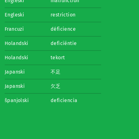
Engleski
malfunction
Engleski
restriction
Francuzi
déficience
Holandski
deficiëntie
Holandski
tekort
Japanski
不足
Japanski
欠乏
španjolski
deficiencia