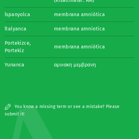
(Kısaltmalar: AM)
İspanyolca
membrana amniótica
İtalyanca
membrana amniotica
Portekizce,
membrana amniótica
Portekiz
Yunanca
αμνιακη μεμβρανη
You know a missing term or see a mistake? Please
submit it!