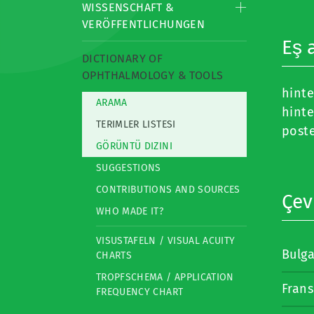
WISSENSCHAFT &
VERÖFFENTLICHUNGEN
Eş 
DICTIONARY OF
OPHTHALMOLOGY & TOOLS
hint
ARAMA
hint
TERIMLER LISTESI
post
GÖRÜNTÜ DIZINI
SUGGESTIONS
CONTRIBUTIONS AND SOURCES
Çevi
WHO MADE IT?
VISUSTAFELN / VISUAL ACUITY
Bulg
CHARTS
TROPFSCHEMA / APPLICATION
Frans
FREQUENCY CHART