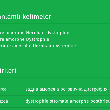
anlamlı kelimeler
ere amorphe Hornhautdystrophie
ere amorphe Dystrophie
eriore amorphe Hornhautdystrophie
rileri
arca
задна аморфна роговична дистрофия
ızca
dystrophie stromale amorphe postérie