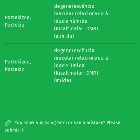
degenerescência
macular relacionada à
Portekizce,
idade húmida
Portekiz
(Kısaltmalar: DMRI
húmida)
degenerescência
macular relacionada à
Portekizce,
idade úmida
Portekiz
(Kısaltmalar: DMRI
úmida)
You know a missing term or see a mistake? Please
submit it!