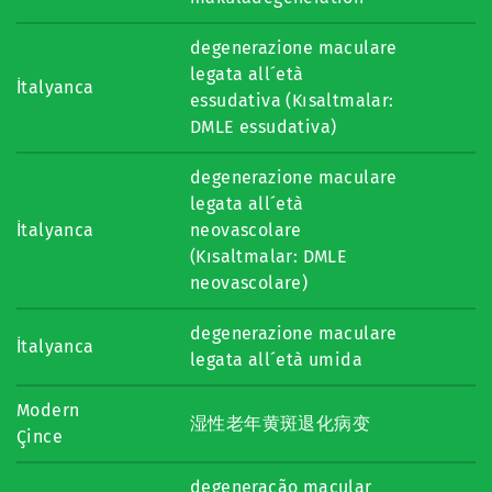
degenerazione maculare
legata all´età
İtalyanca
essudativa (Kısaltmalar:
DMLE essudativa)
degenerazione maculare
legata all´età
İtalyanca
neovascolare
(Kısaltmalar: DMLE
neovascolare)
degenerazione maculare
İtalyanca
legata all´età umida
Modern
湿性老年黄斑退化病变
Çince
degeneração macular