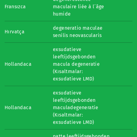
Fransızca
maculaire liée à l´âge
humide
degeneratio maculae
Hırvatça
senilis neovascularis
exsudatieve
leeftijdsgebonden
Hollandaca
macula degeneratie
(Kısaltmalar:
exsudatieve LMD)
exsudatieve
leeftijdsgebonden
Hollandaca
maculadegeneratie
(Kısaltmalar:
exsudatieve LMD)
natte leeftijdsgebonden