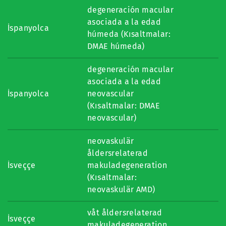
degeneración macular
asociada a la edad
İspanyolca
húmeda (Kısaltmalar:
DMAE húmeda)
degeneración macular
asociada a la edad
İspanyolca
neovascular
(Kısaltmalar: DMAE
neovascular)
neovaskulär
åldersrelaterad
İsveççe
makuladegeneration
(Kısaltmalar:
neovaskulär AMD)
våt åldersrelaterad
İsveççe
makuladegeneration