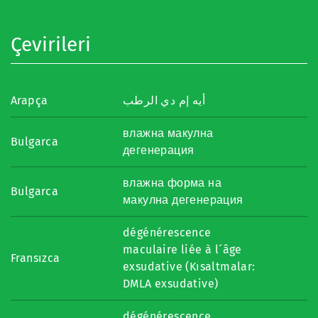
Çevirileri
Arapça
أيه إم دي الرطب
влажна макулна
Bulgarca
дегенерация
влажна форма на
Bulgarca
макулна дегенерация
dégénérescence
maculaire liée à l´âge
Fransızca
exsudative (Kısaltmalar:
DMLA exsudative)
dégénérescence