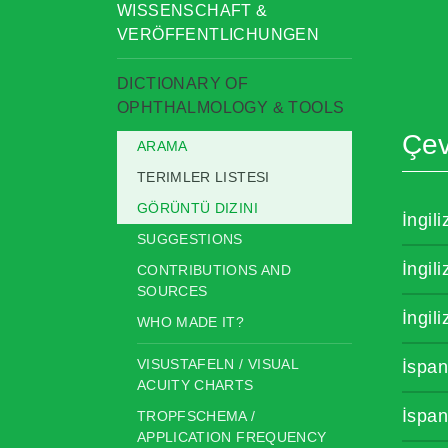
WISSENSCHAFT &
VERÖFFENTLICHUNGEN
DICTIONARY OF
OPHTHALMOLOGY & TOOLS
Çevi
ARAMA
TERIMLER LISTESI
GÖRÜNTÜ DIZINI
İngil
SUGGESTIONS
İngil
CONTRIBUTIONS AND
SOURCES
İngil
WHO MADE IT?
VISUSTAFELN / VISUAL
İspan
ACUITY CHARTS
İspan
TROPFSCHEMA /
APPLICATION FREQUENCY