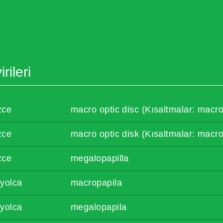
rileri
izce
macro optic disc (Kısaltmalar: macro
izce
macro optic disk (Kısaltmalar: macro
izce
megalopapilla
yolca
macropapila
yolca
megalopapila