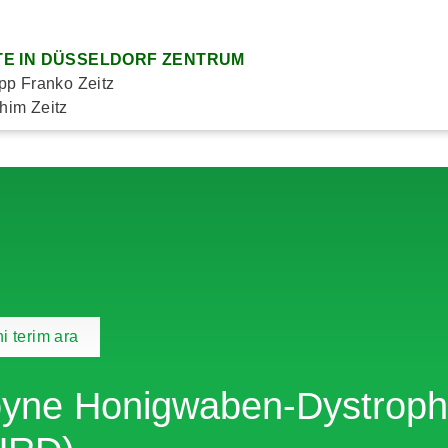
E IN DÜSSELDORF ZENTRUM
ipp Franko Zeitz
him Zeitz
i terim ara
yne Honigwaben-Dystrophie