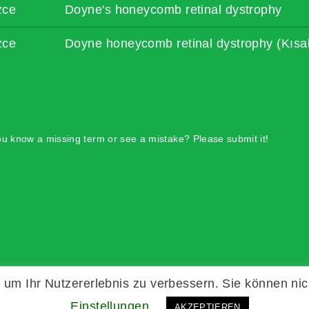
izce
Doyne's honeycomb retinal dystrophy
izce
Doyne honeycomb retinal dystrophy (Kısa
u know a missing term or see a mistake? Please submit it!
um Ihr Nutzererlebnis zu verbessern. Sie können nic
Einstellungen
AKZEPTIEREN