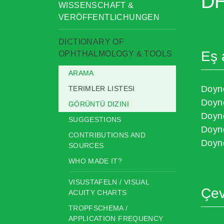
D
WISSENSCHAFT &
VERÖFFENTLICHUNGEN
DICTIONARY OF
Eş 
OPHTHALMOLOGY & TOOLS
ARAMA
Doyn
TERIMLER LISTESI
Doyn
GÖRÜNTÜ DIZINI
Doyn
SUGGESTIONS
Doyn
CONTRIBUTIONS AND
Doyn
SOURCES
WHO MADE IT?
VISUSTAFELN / VISUAL
Çevi
ACUITY CHARTS
TROPFSCHEMA /
APPLICATION FREQUENCY