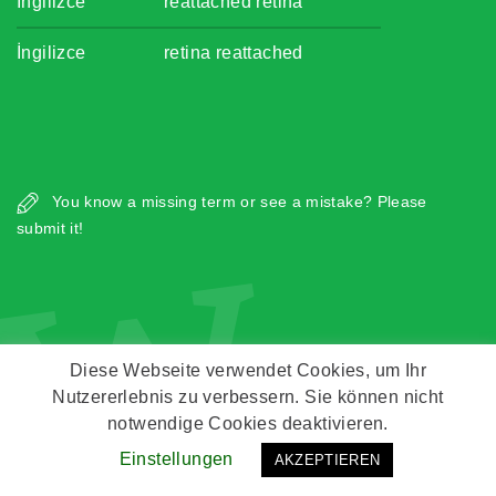
İngilizce
reattached retina
İngilizce
retina reattached
w
You know a missing term or see a mistake? Please
submit it!
Diese Webseite verwendet Cookies, um Ihr
Nutzererlebnis zu verbessern. Sie können nicht
Copyright © Zeitz Franko Zeitz
notwendige Cookies deaktivieren.
Kontakt
Impressum
Datenschutz
Einstellungen
AKZEPTIEREN