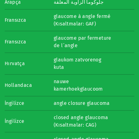
Arapça
جلوكوما الزاوية المغلقة
glaucome à angle fermé
Fransızca
(Kısaltmalar: GAF)
glaucome par fermeture
Fransızca
de l´angle
glaukom zatvorenog
Hırvatça
kuta
nauwe
Hollandaca
kamerhoekglaucoom
İngilizce
angle closure glaucoma
closed angle glaucoma
İngilizce
(Kısaltmalar: CAG)