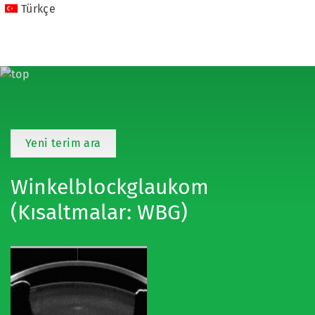
Türkçe
Yeni terim ara
Winkelblockglaukom
(Kısaltmalar: WBG)