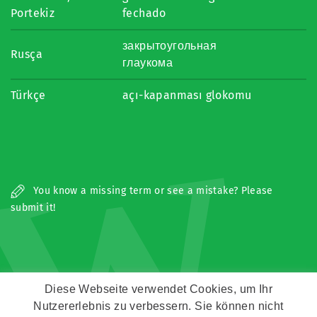
Portekiz
fechado
закрытоугольная
Rusça
глаукома
Türkçe
açı-kapanması glokomu
W
You know a missing term or see a mistake? Please
submit it!
Diese Webseite verwendet Cookies, um Ihr
Nutzererlebnis zu verbessern. Sie können nicht