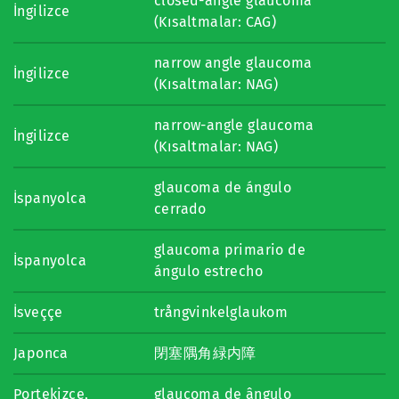
closed-angle glaucoma
İngilizce
(Kısaltmalar: CAG)
narrow angle glaucoma
İngilizce
(Kısaltmalar: NAG)
narrow-angle glaucoma
İngilizce
(Kısaltmalar: NAG)
glaucoma de ángulo
İspanyolca
cerrado
glaucoma primario de
İspanyolca
ángulo estrecho
İsveççe
trångvinkelglaukom
Japonca
閉塞隅角緑内障
Portekizce,
glaucoma de ângulo